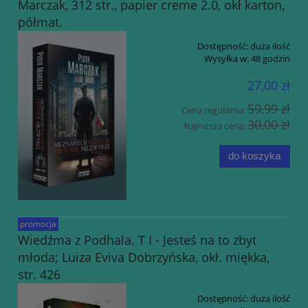
Marczak, 312 str., papier creme 2.0, okł karton,
półmat.
Dostępność:
duża ilość
Wysyłka w:
48 godzin
27,00 zł
59,99 zł
Cena regularna:
30,00 zł
Najniższa cena:
do koszyka
promocja
Wiedźma z Podhala. T I - Jesteś na to zbyt
młoda; Luiza Eviva Dobrzyńska, okł. miękka,
str. 426
Dostępność:
duża ilość