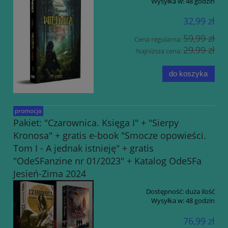
Wysyłka w:
48 godzin
32,99 zł
59,99 zł
Cena regularna:
29,99 zł
Najniższa cena:
do koszyka
promocja
Pakiet: "Czarownica. Księga I" + "Sierpy
Kronosa" + gratis e-book "Smocze opowieści.
Tom I - A jednak istnieję" + gratis
"OdeSFanzine nr 01/2023" + Katalog OdeSFa
Jesień-Zima 2024
Dostępność:
duża ilość
Wysyłka w:
48 godzin
76,99 zł