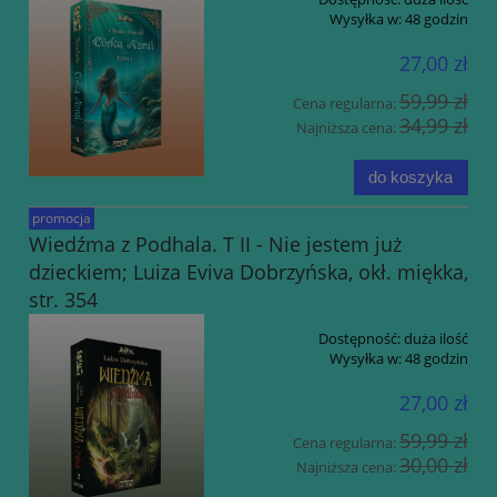
Wysyłka w:
48 godzin
27,00 zł
59,99 zł
Cena regularna:
34,99 zł
Najniższa cena:
do koszyka
promocja
Wiedźma z Podhala. T II - Nie jestem już
dzieckiem; Luiza Eviva Dobrzyńska, okł. miękka,
str. 354
Dostępność:
duża ilość
Wysyłka w:
48 godzin
27,00 zł
59,99 zł
Cena regularna:
30,00 zł
Najniższa cena: