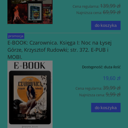
139,99 zł
Cena regularna:
69,99 zł
Najniższa cena:
do koszyka
promocja
E-BOOK: Czarownica. Księga I: Noc na Łysej
Górze, Krzysztof Rudowki; str. 372. E-PUB i
MOBI.
Dostępność:
duża ilość
19,60 zł
39,99 zł
Cena regularna:
9,99 zł
Najniższa cena:
do koszyka