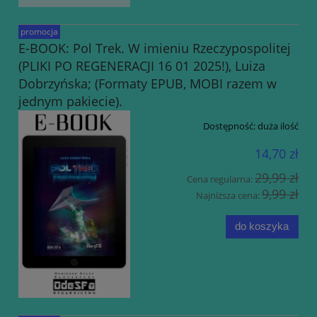
promocja
E-BOOK: Pol Trek. W imieniu Rzeczypospolitej
(PLIKI PO REGENERACJI 16 01 2025!), Luiza
Dobrzyńska; (Formaty EPUB, MOBI razem w
jednym pakiecie).
Dostępność:
duża ilość
14,70 zł
29,99 zł
Cena regularna:
9,99 zł
Najniższa cena:
do koszyka