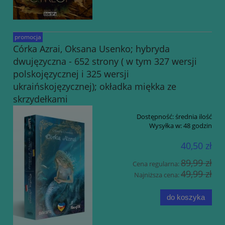
promocja
Córka Azrai, Oksana Usenko; hybryda
dwujęzyczna - 652 strony ( w tym 327 wersji
polskojęzycznej i 325 wersji
ukraińskojęzycznej); okładka miękka ze
skrzydełkami
Dostępność:
średnia ilość
Wysyłka w:
48 godzin
40,50 zł
89,99 zł
Cena regularna:
49,99 zł
Najniższa cena:
do koszyka