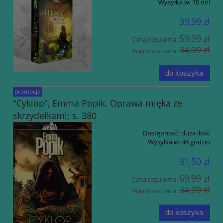
Wysyłka w:
10 dni
39,99 zł
59,99 zł
Cena regularna:
34,99 zł
Najniższa cena:
do koszyka
promocja
"Cyklop", Emma Popik. Oprawa mięka ze
skrzydełkami; s. 380
Dostępność:
duża ilość
Wysyłka w:
48 godzin
31,50 zł
69,99 zł
Cena regularna:
34,99 zł
Najniższa cena:
do koszyka