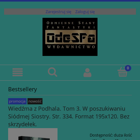
Zarejestruj się
Zaloguj się
Bestsellery
promocja
nowość
Wiedźma z Podhala. Tom 3. W poszukiwaniu
Siódmej Siostry. Str. 334. Format 195x120. Bez
skrzydełek.
Dostępność:
duża ilość