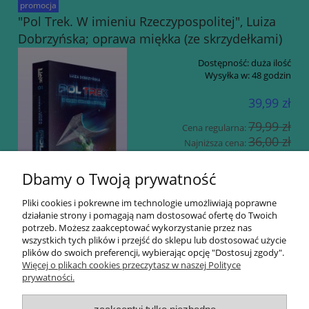
promocja
"Pol Trek. W imieniu Rzeczypospolitej", Luiza
Dobrzyńska; oprawa miękka (ze skrzydełkami)
Dostępność:
duża ilość
Wysyłka w:
48 godzin
39,99 zł
79,99 zł
Cena regularna:
36,00 zł
Najniższa cena:
do koszyka
Dbamy o Twoją prywatność
Pliki cookies i pokrewne im technologie umożliwiają poprawne
działanie strony i pomagają nam dostosować ofertę do Twoich
potrzeb. Możesz zaakceptować wykorzystanie przez nas
wszystkich tych plików i przejść do sklepu lub dostosować użycie
plików do swoich preferencji, wybierając opcję "Dostosuj zgody".
«
1
2
»
Więcej o plikach cookies przeczytasz w naszej Polityce
prywatności.
Informacje