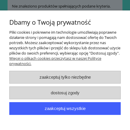
Nie znaleziono produktów spełniających podane kryteria.
Dbamy o Twoją prywatność
OdeSFazine
- aperiodyk (wydawnictwo ukazujące
się nieregularnie) w formacie tradycyjnym
(papierowym), dodawany bezpłatnie do zamówień
Pliki cookies i pokrewne im technologie umożliwiają poprawne
działanie strony i pomagają nam dostosować ofertę do Twoich
osiągających określony pułap finansowy, na
potrzeb. Możesz zaakceptować wykorzystanie przez nas
naszym e-sklepie.
wszystkich tych plików i przejść do sklepu lub dostosować użycie
Warunki ustalane są indywidualnie dla każdego
plików do swoich preferencji, wybierając opcję "Dostosuj zgody".
numeru.
Więcej o plikach cookies przeczytasz w naszej Polityce
prywatności.
Informacje
zaakceptuj tylko niezbędne
Zakupy
dostosuj zgody
Moje konto
zaakceptuj wszystkie
Portale społecznościowe
pokaż pełną wersję strony