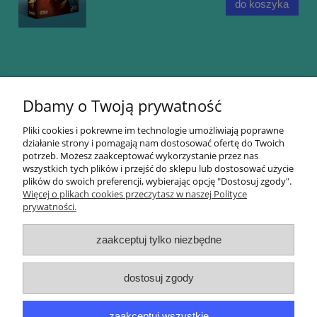
do koszyka
Opinie o produkcie (1)
Dbamy o Twoją prywatność
Arkadiusz
Pliki cookies i pokrewne im technologie umożliwiają poprawne
28 lipca 2026
działanie strony i pomagają nam dostosować ofertę do Twoich
Przeczytane. Bardzo fajne. Czekam na kolejne ksiazki tego
potrzeb. Możesz zaakceptować wykorzystanie przez nas
autora
wszystkich tych plików i przejść do sklepu lub dostosować użycie
plików do swoich preferencji, wybierając opcję "Dostosuj zgody".
Więcej o plikach cookies przeczytasz w naszej Polityce
prywatności.
Informacje
zaakceptuj tylko niezbędne
Zakupy
dostosuj zgody
Moje konto
zaakceptuj wszystkie