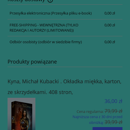
Cena nie zawiera ewentualnych kosztów płatności
Przesyłka elektroniczna
(Przesyłka pliku e-book)
0,00 zł
FREE-SHIPPING - WEWNĘTRZNA
(TYLKO
0,00 zł
REDAKCJA I AUTORZY (LIMITOWANE))
Odbiór osobisty
(odbiór w siedzibie firmy)
0,00 zł
Produkty powiązane
Kyna, Michał Kubacki . Okładka miękka, karton,
ze skrzydełkami. 408 stron,
36,00 zł
79,99 zł
Cena regularna:
Najniższa cena z 30 dni przed
39,99 zł
obniżką: