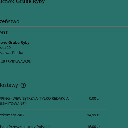
ictwo:
Grube Ryby
czeństwo
ent
two Grube Ryby
ńska 20
szawa, Polska
UBERYBY.WAW.PL
 dostawy
PPING - WEWNĘTRZNA
(TYLKO REDAKCJA I
0,00 zł
Cena nie zawiera ewentualnych kosztów
(LIMITOWANE))
płatności
czkomaty 24/7
14,99 zł
lska
(Przesyłki poczty Polskiej)
16,00 zł