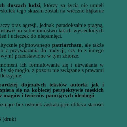
ch duszach ludzi
, którzy za życia nie umieli
 wskutek tego skazani zostali na wieczne błąkanie
zy oraz agresji, jednak paradoksalnie pragną,
 zostawił po sobie mnóstwo takich wysiedlonych
eń i ucieczek do niepamięci.
olitycznie pojmowanego
patriarchatu
, ale także
 z przywiązania do tradycji, czy to z innego
powym) przedstawione w tym zbiorze.
oment ich formułowania się i utrwalania w
ć by się mogło, z pozoru nie związane z prawami
fleksyjnie.
ardziej dojrzałych tekstów autorki jak i
piera się na kobiecej perspektywie męskich
z magów i twórców panujących ideologii
.
azujące bez osłonek zaskakujące oblicza starości
 (druk)