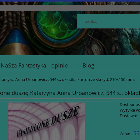
NaSza Fantastyka - opinie
Blog
tarzyna Anna Urbanowicz. 544 s., okładka karton ze skrzyd. 210x150 mm.
one dusze; Katarzyna Anna Urbanowicz. 544 s., okład
Dostępnoś
Wysyłka w
Dostawa:
Cena nie zawiera ewent
55
Cena:
płatności