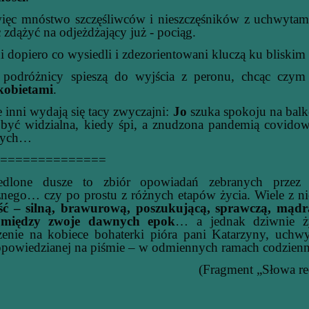
c mnóstwo szczęśliwców i nieszczęśników z uchwytami w
 zdążyć na odjeżdżający już - pociąg.
dopiero co wysiedli i zdezorientowani kluczą ku bliskim
dróżnicy spieszą do wyjścia z peronu, chcąc czym 
kobietami
.
inni wydają się tacy zwyczajni:
Jo
szuka spokoju na balk
i być widzialna, kiedy śpi, a znudzona pandemią covid
nych…
==============
iedlone dusze to zbiór opowiadań zebranych przez
znego… czy po prostu z różnych etapów życia. Wiele z n
ść – silną, brawurową, poszukującą, sprawczą, mądr
 między zwoje dawnych epok
… a jednak dziwnie ży
dzenie na kobiece bohaterki pióra pani Katarzyny, uchw
 opowiedzianej na piśmie – w odmiennych ramach codzienno
(Fragment „Słowa re