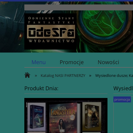
Menu
Promocje
Nowości
»
»
Katalog NASI PARTNERZY
Wysiedlone dusze; Ka
Produkt Dnia:
Wysiedl
promocja