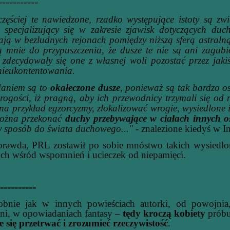
===========
ściej te nawiedzone, rzadko występujące istoty są zwi
 specjalizujący się w zakresie zjawisk dotyczących du
ają w bezludnych rejonach pomiędzy niższą sferą astraln
ą mnie do przypuszczenia, że dusze te nie są ani zagubi
j zdecydowały się one z własnej woli pozostać przez jaki
nieukontentowania.
aniem są to
okaleczone dusze
, ponieważ są tak bardzo o
ogości, iż pragną, aby ich przewodnicy trzymali się od 
na przykład egzorcyzmy, zlokalizować wrogie, wysiedlone 
Można przekonać
duchy przebywające w ciałach innych os
y sposób do świata duchowego..."
- znalezione kiedyś w In
 prawda, PRL zostawił po sobie mnóstwo takich wysiedlo
ch wśród wspomnień i ucieczek od niepamięci.
==========
e jak w innych powieściach autorki, od powojnia, 
ni, w opowiadaniach fantasy –
tędy kroczą kobiety
próbuj
e się przetrwać i zrozumieć rzeczywistość
.