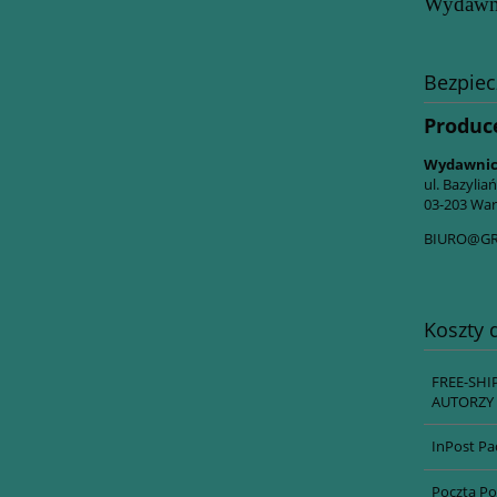
Wydawn
Bezpie
Produc
Wydawnic
ul. Bazylia
03-203 War
BIURO@GR
Koszty
FREE-SHI
AUTORZY 
InPost Pa
Poczta Po