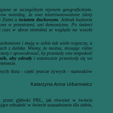
ązane ze szczególnym rejonem geograficznym.
chów twierdzą, że owe niezrównoważone istoty
ą Ziemi a
światem duchowym
. Jednak badania
one w przestrzeni, ani demoniczne. Po śmierci
ś czas w sferze ziemskiej ze względu na wysoki
szołomione i mają w sobie tak wiele rozpaczy, a
nich z daleka. Wiemy, że można, stosując różne
istoty i spowodować, by przestały one niepokoić
ób, aby odeszły
i ostatecznie przeniosły się we
ternecie.
nych dusz - część jeszcze żywych - staruszków
Katarzyna Anna Urbanowicz
przez głęboki PRL, jak również w świecie
ące odnaleźć w świecie uzasadnienie dla siebie,