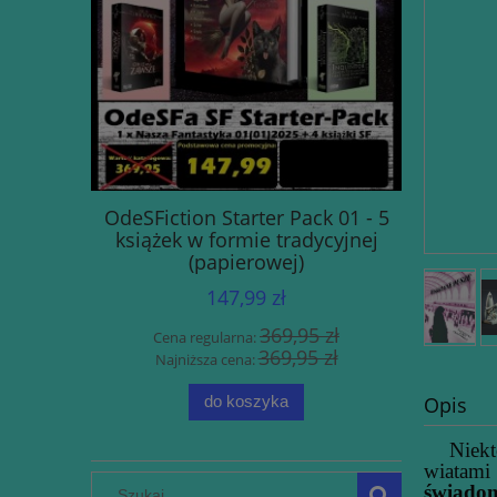
ntologia
OdeSFiction Starter Pack 01 - 5
Śmierć T
, Str. 400,
książek w formie tradycyjnej
fantastycz
(papierowej)
w serii 
10.). 392
147,99 zł
miękka z
 zł
369,95 zł
Cena regularna:
Cen
 zł
369,95 zł
Najniższa cena:
Naj
Opis
do koszyka
Niektór
wiatami
świadom