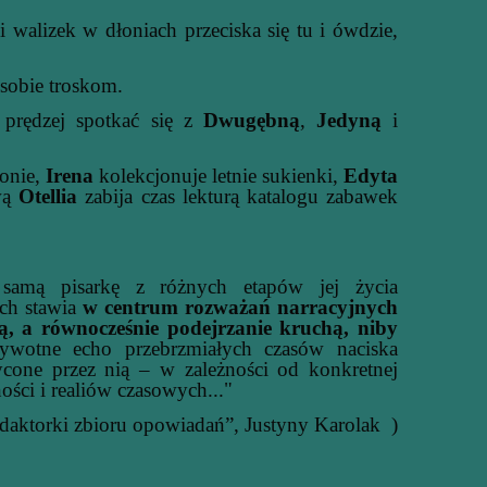
alizek w dłoniach przeciska się tu i ówdzie,
 sobie troskom.
prędzej spotkać się z
Dwugębną
,
Jedyną
i
onie,
Irena
kolekcjonuje letnie sukienki,
Edyta
ową
Otellia
zabija czas lekturą katalogu zabawek
 samą pisarkę z różnych etapów jej życia
ich stawia
w centrum rozważań narracyjnych
ą, a równocześnie podejrzanie kruchą, niby
wotne echo przebrzmiałych czasów naciska
ycone przez nią – w zależności od konkretnej
ści i realiów czasowych..."
daktorki zbioru opowiadań”, Justyny Karolak )