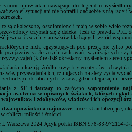
zbioru opowiadań nawiązuje do legend o
wysiedlony
wać swojej sytuacji ani nie potrafili dać sobie z nią rady i
ezdrożach.
 są okaleczone, oszołomione i mają w sobie wiele rozpac
przewodnicy trzymali się z daleka. Jeśli to prawda, PRL
ęść jeszcze żywych, staruszków błądzących wśród wspomni
ektórych z nich, egzystujących pod presją nie tylko p
ch przejawów społecznych zachowań, wynikających czy to
przyzwyczajeń (które dziś określamy myśleniem stereoty
ania ukazują źródło owych stereotypów, chwytają m
ństwie, przyswajania ich, rzutujących na sfery życia wyda
przechodzące do obecnych czasów, gdzie ulega się im bezre
dania z
SF i fantasy
to zarówno
wspomnienie najb
acja osadzona w opisanych światach, których ogląd o
 wojowników i zdobywców, władców i ich opozycji ora
e
dwa opowiadania najnowsze
, nieco skandalizujące, uk
 w obliczu miłości i śmierci.
 I, Warszawa 2024 Język polski ISBN 978-83-972154-0-5