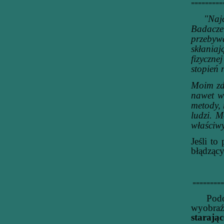
=========
"Najczę
Badacze
przebyw
skłaniaj
fizyczne
stopień 
Moim zd
nawet wr
metody, 
ludzi. 
właściw
Jeśli to
błądzący
=========
Podobni
wyobraź
starając