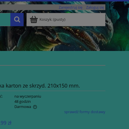
Zarejestruj się
Zaloguj się
Koszyk:
(pusty)
ka karton ze skrzyd. 210x150 mm.
ć:
na wyczerpaniu
:
48 godzin
Darmowa
sprawdź formy dostawy
ualnych kosztów
,99 zł