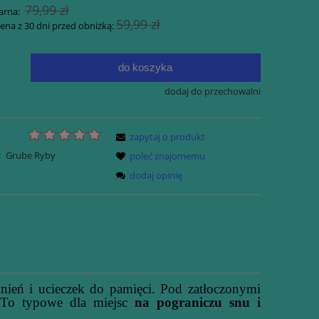
79,99 zł
arna:
59,99 zł
cena z 30 dni przed obniżką:
do koszyka
.
dodaj do przechowalni
zapytaj o produkt
Byłam w piekle, kawę piłam;
ton
Magdalena Baran
:
Grube Ryby
poleć znajomemu
.0.
dodaj opinię
34,99 zł
54,99 zł
Cena regularna:
54,99 zł
Najniższa cena:
do koszyka
ień i ucieczek do pamięci. Pod zatłoczonymi
 To typowe dla miejsc
na pograniczu snu i