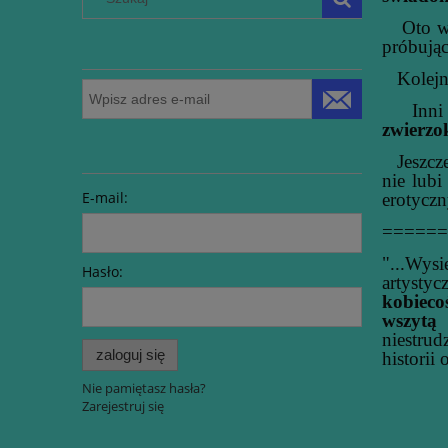
Oto wię
próbując
Kolejni 
Inni po
zwierzo
Jeszcze 
nie lub
E-mail:
erotycz
======
"...Wys
Hasło:
artystyc
kobieco
wszytą
niestru
zaloguj się
historii
Nie pamiętasz hasła?
Zarejestruj się