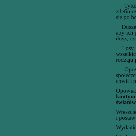
Tytuł 
zdefinio
się po b
Dusze te
aby ich 
dusz, cz
Losy ni
wszelki
rodzaju 
Opowiad
społecze
chwil i 
Opowia
kontynu
światów
Wreszci
i postaw
Wydanie