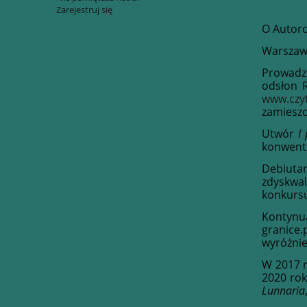
Zarejestruj się
O Autorc
Warszawi
Prowadzi
odsłon R
www.czy
zamieszc
Utwór
I
konwentu
Debiutan
zdyskwal
konkursu
Kontynu
granice
wyróżnie
W 2017 r
2020 ro
Lunnaria