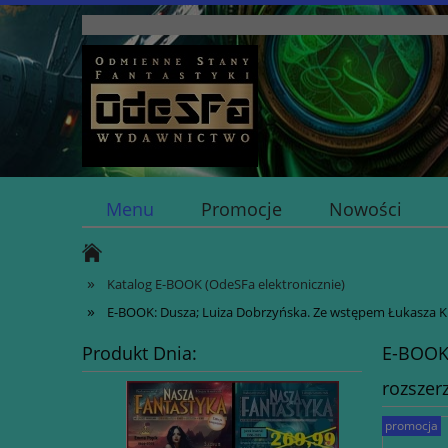
Menu
Promocje
Nowości
»
Katalog E-BOOK (OdeSFa elektronicznie)
»
E-BOOK: Dusza; Luiza Dobrzyńska. Ze wstępem Łukasza K
Produkt Dnia:
E-BOOK:
rozszer
promocja