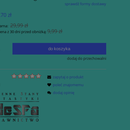
sprawdź formy dostawy
ualnych kosztów
,70 zł
29,99 zł
arna:
9,99 zł
cena z 30 dni przed obniżką:
do koszyka
.
dodaj do przechowalni
zapytaj o produkt
ie)
Nasza Fantastyka - nr 01/01/2025
:
poleć znajomemu
- Edycja Ekonomiczna (Salony
Prasowe). Okładka SOFT COVER
dodaj opinię
59,99 zł
do koszyka