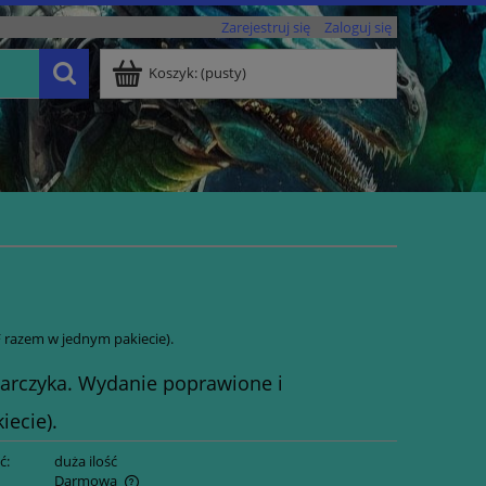
Zarejestruj się
Zaloguj się
Koszyk:
(pusty)
 razem w jednym pakiecie).
arczyka. Wydanie poprawione i
ecie).
ć:
duża ilość
Darmowa