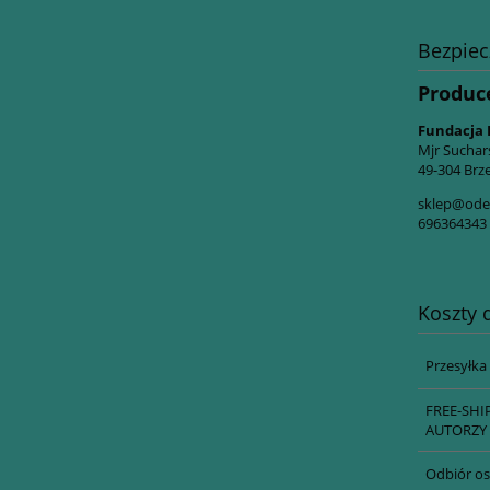
Bezpie
Produc
Fundacja 
Mjr Suchar
49-304 Brze
sklep@odes
696364343
Koszty
Przesyłka
FREE-SHI
AUTORZY 
Odbiór os