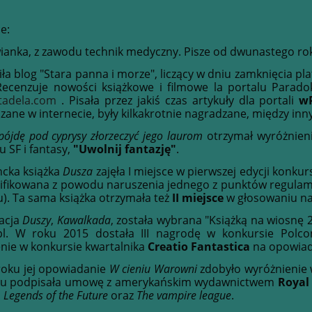
e:
anka, z zawodu technik medyczny. Pisze od dwunastego rok
ła blog "Stara panna i morze", liczący w dniu zamknięcia pl
ecenzuje nowości książkowe i filmowe la portalu Paradok
tadela.com
. Pisała przez jakiś czas artykuły dla portali
wP
zane w internecie, były kilkakrotnie nagradzane, między inn
 pójdę pod cyprysy złorzeczyć jego laurom
otrzymał wyróżnien
 SF i fantasy,
"Uwolnij fantazję"
.
cka książka
Dusza
zajęła I miejsce w pierwszej edycji konku
ifikowana z powodu naruszenia jednego z punktów regulam
). Ta sama książka otrzymała też
II miejsce
w głosowaniu n
acja
Duszy
,
Kawalkada
, została wybrana "Książką na wiosnę 2
.pl. W roku 2015 dostała III nagrodę w konkursie Pol
nie w konkursie kwartalnika
Creatio Fantastica
na opowiada
oku jej opowiadanie
W cieniu Warowni
zdobyło wyróżnienie
ku podpisała umowę z amerykańskim wydawnictwem
Royal
,
Legends of the Future
oraz
The vampire league
.