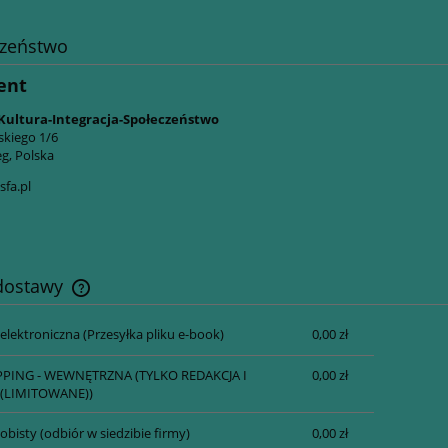
czeństwo
ent
Kultura-Integracja-Społeczeństwo
skiego 1/6
g, Polska
fa.pl
 dostawy
 elektroniczna
(Przesyłka pliku e-book)
0,00 zł
Cena nie zawiera ewentualnych kosztów
płatności
PPING - WEWNĘTRZNA
(TYLKO REDAKCJA I
0,00 zł
(LIMITOWANE))
obisty
(odbiór w siedzibie firmy)
0,00 zł