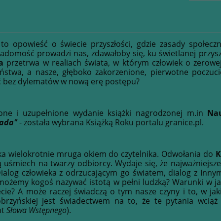
to opowieść o świecie przyszłości, gdzie zasady społecz
domość prowadzi nas, zdawałoby się, ku świetlanej przyszł
a
przetrwa w realiach świata, w którym człowiek o zerowe
ństwa, a nasze, głęboko zakorzenione, pierwotne poczuci
ć bez dylematów w nową erę postępu?
one i uzupełnione wydanie książki nagrodzonej m.in
Na
ada"
- została wybrana Książką Roku portalu granice.pl.
rka wielokrotnie mruga okiem do czytelnika. Odwołania do
K
 uśmiech na twarzy odbiorcy. Wydaje się, że najważniejsze 
Dialog człowieka z odrzucającym go światem, dialog z Inn
możemy kogoś nazywać istotą w pełni ludzką? Warunki w jaki
cie? A może raczej świadczą o tym nasze czyny i to, w ja
brzyńskiej jest świadectwem na to, że te pytania wciąż 
nt
Słowa Wstępnego
).