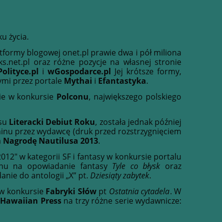
u życia.
atformy blogowej onet.pl prawie dwa i pół miliona
s.net.pl oraz różne pozycje na własnej stronie
olityce.pl
i
wGospodarce.pl
Jej krótsze formy,
ymi przez portale
Mythai
i
Efantastyka
.
ie w konkursie
Polconu
, największego polskiego
rsu
Literacki Debiut Roku
, została jednak później
inu przez wydawcę (druk przed rozstrzygnięciem
a
Nagrodę Nautilusa 2013
.
012" w kategorii SF i fantasy w konkursie portalu
conu na opowiadanie fantasy
Tyle co błysk
oraz
nie do antologii „X” pt.
Dziesiąty zabytek
.
 w konkursie
Fabryki Słów
pt
Ostatnia cytadela
. W
 Hawaiian Press
na trzy różne serie wydawnicze: