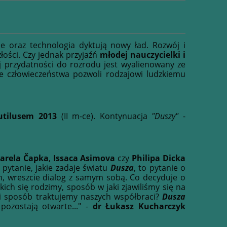
ne oraz technologia dyktują nowy ład. Rozwój i
ości. Czy jednak przyjaźń
młodej nauczycielki i
j przydatności do rozrodu jest wyalienowany ze
e człowieczeństwa pozwoli rodzajowi ludzkiemu
utilusem 2013
(II m-ce). Kontynuacja
"Duszy"
-
arela Čapka
,
Issaca Asimova
czy
Philipa Dicka
pytanie, jakie zadaje światu
Dusza
, to pytanie o
ym, wreszcie dialog z samym sobą. Co decyduje o
ch się rodzimy, sposób w jaki zjawiliśmy się na
ki sposób traktujemy naszych współbraci?
Dusza
pozostają otwarte..." -
dr Łukasz Kucharczyk