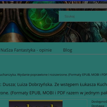
NaSza Fantastyka - opinie
Blog
ucharczyka. Wydanie poprawione i rozszerzone. (Formaty EPUB, MOBI i PDF
 Dusza; Luiza Dobrzyńska. Ze wstępem Łukasza Kuch
zone. (Formaty EPUB, MOBI i PDF razem w jednym paki
Dostępnoś
Dostawa: