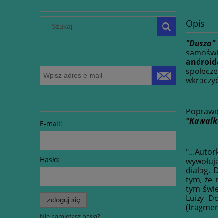
Opis
"Dusza"
samoświa
android
społecze
wkroczy
Poprawi
"Kawalk
E-mail:
"...Auto
Hasło:
wywołują
dialog. 
tym, że 
tym świe
Luizy Do
zaloguj się
(fragme
Nie pamiętasz hasła?